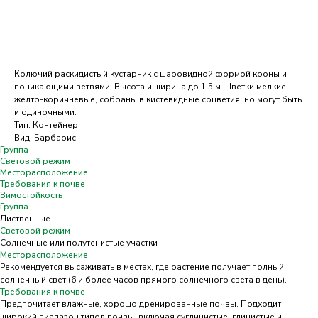
Добавить в корзину
Колючий раскидистый кустарник с шаровидной формой кроны и
поникающими ветвями. Высота и ширина до 1,5 м. Цветки мелкие,
желто-коричневые, собраны в кистевидные соцветия, но могут быть
и одиночными.
Тип: Контейнер
Вид: Барбарис
Группа
Световой режим
Месторасположение
Требования к почве
Зимостойкость
Группа
Лиственные
Световой режим
Солнечные или полутенистые участки
Месторасположение
Рекомендуется высаживать в местах, где растение получает полный
солнечный свет (6 и более часов прямого солнечного света в день).
Требования к почве
Предпочитает влажные, хорошо дренированные почвы. Подходит
широкий диапазон типов почвы, включая суглинистые, глинистые и