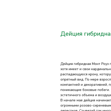
Дейция гибридная
Добавить в корзину
Дейция гибридная Монт Роуз 
хотя имеет и свои кардиналь
распадающуюся крону, котору
опрятный вид. По мере взросл
компактней и декоративней, 
поникающие боковые побеги. 
эстетичного объема и воздуш
В начале мая дейция начинае
огромными розово-сиреневым
лепестков. Соцветий так мног