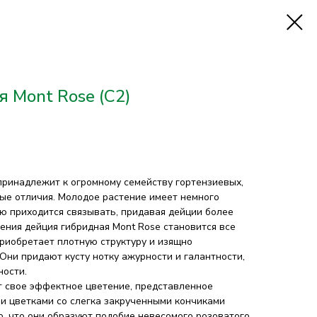
 Mont Rose (С2)
принадлежит к огромному семейству гортензиевых,
ные отличия. Молодое растение имеет немного
ю приходится связывать, придавая дейции более
ения дейция гибридная Mont Rose становится все
приобретает плотную структуру и изящно
Они придают кусту нотку ажурности и галантности,
ности.
т свое эффектное цветение, представленное
и цветками со слегка закрученными кончиками
о, что они образуют подобие невесомого розоватого