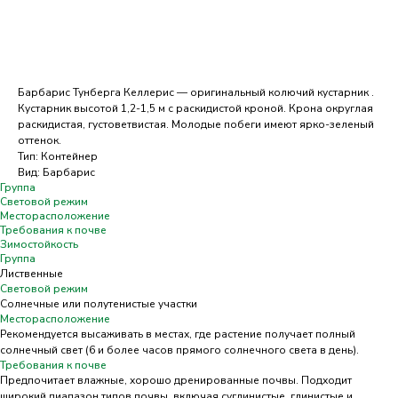
Добавить в корзину
Барбарис Тунберга Келлерис — оригинальный колючий кустарник .
Кустарник высотой 1,2-1,5 м с раскидистой кроной. Крона округлая
раскидистая, густоветвистая. Молодые побеги имеют ярко-зеленый
оттенок.
Тип: Контейнер
Вид: Барбарис
Группа
Световой режим
Месторасположение
Требования к почве
Зимостойкость
Группа
Лиственные
Световой режим
Солнечные или полутенистые участки
Месторасположение
Рекомендуется высаживать в местах, где растение получает полный
солнечный свет (6 и более часов прямого солнечного света в день).
Требования к почве
Предпочитает влажные, хорошо дренированные почвы. Подходит
широкий диапазон типов почвы, включая суглинистые, глинистые и